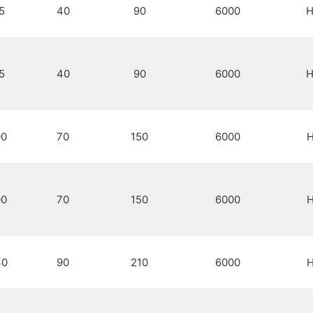
5
40
90
6000
H
5
40
90
6000
H
00
70
150
6000
H
00
70
150
6000
H
30
90
210
6000
H