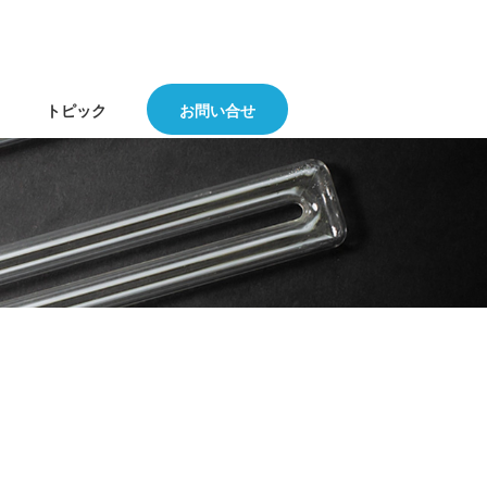
トピック
お問い合せ
オゾン・紫外線殺菌の概要
Ar-Hg紫外線ランプのオゾン濃度
ハロゲンランプについて
の経時的変化