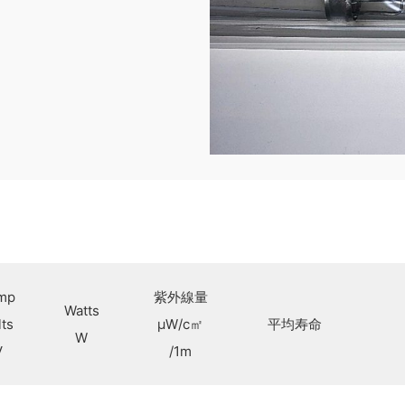
mp
紫外線量
Watts
lts
μW/c㎡
平均寿命
W
V
/1m